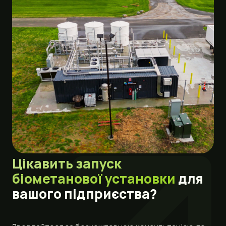
Цікавить запуск
біометанової установки
для
вашого підприєства?