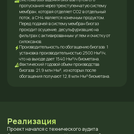
пропускания через трехступенчатую систему
мембран, которая отделяет CO2 в отдельный
поток, а CH4 является конечным продуктом.
Перед подачей в систему мембран биогаз
проходит осушение, десульфуризацию на
фильтрах с активированным углем и очистку от
силоксанов.
Производительность по обогащению биогаза: 1
установка производительностью 2500 Нм³/ч,
что на выходе дает 1540 Нм³/ч биометана.
Фактический годовой объем производства
биогаза: 21,9 млн Нм³, из которых после
обогащения получают 12,8 млн Нм³ биометана.
Реализация
Проект начался с технического аудита