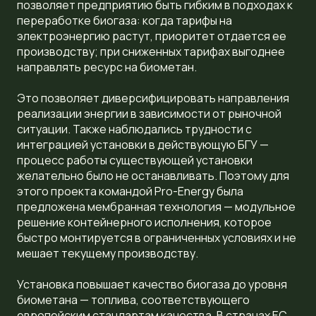
позволяет предприятию быть гибким в подходах к
переработке биогаза: когда тарифы на
электроэнергию растут, приоритет отдается ее
производству; при сниженных тарифах выгоднее
направлять ресурс на биометан.
Это позволяет диверсифицировать направления
реализации энергии в зависимости от рыночной
ситуации. Также наблюдались трудности с
интеграцией установки в действующую БГУ —
процесс работы существующей установки
желательно было не останавливать. Поэтому для
этого проекта командой Pro-Energy была
предложена мембранная технология — модульное
решение контейнерного исполнения, которое
быстро монтируется в ограниченных условиях и не
мешает текущему производству.
Установка повышает качество биогаза до уровня
биометана — топлива, соответствующего
европейским стандартам качества. В странах ЕС