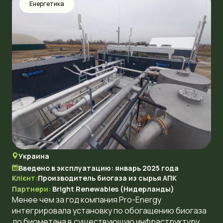
Енергетика
Украина
Введено в эксплуатацию: январь 2025 года
Клієнт:
Производитель биогаза из сырья АПК
Партнери:
Bright Renewables (Нидерланды)
Менее чем за год компания Pro-Energy
интегрировала установку по обогащению биогаза
до биометана в существующую инфраструктуру