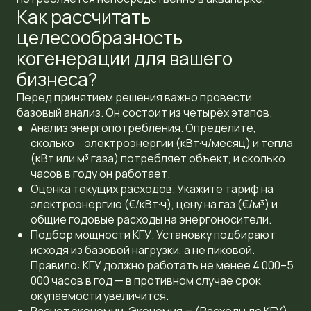
Как рассчитать
целесообразность
когенерации для вашего
бизнеса?
Перед принятием решения важно провести
базовый анализ. Он состоит из четырёх этапов.
Анализ энергопотребления. Определите,
сколько электроэнергии (кВт·ч/месяц) и тепла
(кВт или м³ газа) потребляет объект, и сколько
часов в году он работает.
Оценка текущих расходов. Укажите тариф на
электроэнергию (€/кВт·ч), цену на газ (€/м³) и
общие годовые расходы на энергоносители.
Подбор мощности КГУ. Установку подбирают
исходя из базовой нагрузки, а не пиковой.
Правило: КГУ должно работать не менее 4 000–5
000 часов в год — в противном случае срок
окупаемости увеличится.