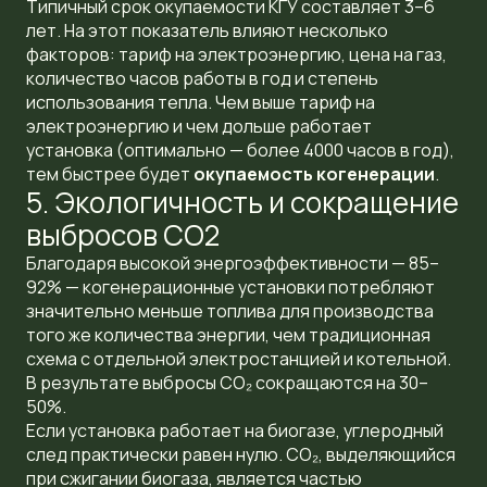
Типичный срок окупаемости КГУ составляет 3–6
лет. На этот показатель влияют несколько
факторов: тариф на электроэнергию, цена на газ,
количество часов работы в год и степень
использования тепла. Чем выше тариф на
электроэнергию и чем дольше работает
установка (оптимально — более 4000 часов в год),
тем быстрее будет
окупаемость когенерации
.
5. Экологичность и сокращение
выбросов CO2
Благодаря высокой энергоэффективности — 85–
92% — когенерационные установки потребляют
значительно меньше топлива для производства
того же количества энергии, чем традиционная
схема с отдельной электростанцией и котельной.
В результате выбросы CO₂ сокращаются на 30–
50%.
Если установка работает на биогазе, углеродный
след практически равен нулю. CO₂, выделяющийся
при сжигании биогаза, является частью