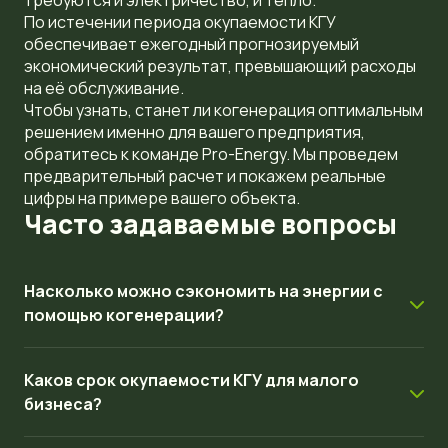
требуются и электричество, и тепло.
По истечении периода окупаемости КГУ
обеспечивает ежегодный прогнозируемый
экономический результат, превышающий расходы
на её обслуживание.
Чтобы узнать, станет ли когенерация оптимальным
решением именно для вашего предприятия,
обратитесь к команде Pro-Energy. Мы проведем
предварительный расчет и покажем реальные
цифры на примере вашего объекта.
Часто задаваемые вопросы
Насколько можно сэкономить на энергии с
помощью когенерации?
Малый и средний бизнес экономит 30–40 % на
Каков срок окупаемости КГУ для малого
энергоносителях по сравнению с раздельной оплатой
бизнеса?
электроэнергии и газового отопления. Точная цифра
зависит от тарифов, режима работы и степени
Типичный
срок окупаемости когенерации
— 3–6 лет.