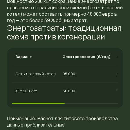
мощностью 200 кВт
сокращение энергозатрат
по
сравнению с традиционной схемой (сеть + газовый
котел) может составить примерно 48 000 евро в
год — это более 39 % общих затрат.
Энергозатраты: традиционная
схема против когенерации
Вариант
Электроэнергия (€/год)
Отопл
Сеть + газовый котел
95 000
28 000
КГУ 200 кВт
60 000
15 000
Примечание: Расчет для типового производства,
данные приблизительные