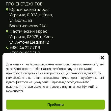
ПРО-ЕНЕРДЖІ, ТОВ
Юридический адрес:
Украина, 01024, г. Киев,
ул. Большая
Васильковская 24/1
Фактический адрес:
Украина, 03076, г. Киев,
ул. Антона Цедика 12
+380 44 227 7119
+380 94 827 7119
+380 96 858 0107
info@pro-energy.com.ua
Для надання найкращих вражень ми використовуємо технології, такі
як файли cookie, для зберігання та/або доступу до інформації
пристрою. Погодження на використання цих технологій дозволить
нам обробляти дані, такі як поведінка під час перегляду або унікальні
Язык сайта
ідентифікатори на цьому сайті. Відмова від погодження або
відкликання згоди може негативно вплинути на певні функції та
можливості.
Ukrainian
English
Прийняти