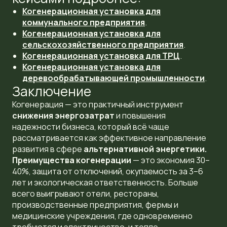
Когенерационная установка для
коммунального предприятия
.
Когенерационная установка для
сельскохозяйственного предприятия
.
Когенерационная установка для ТРЦ
.
Когенерационная установка для
деревообрабатывающей промышленности
.
Заключение
Когенерация — это практичный инструмент
снижения энергозатрат
и повышения
надежности бизнеса, который всё чаще
рассматривается как эффективное направление
развития в сфере
альтернативной энергетики.
Преимущества когенерации
— это экономия 30–
40%, защита от отключений, окупаемость за 3–6
лет и экологическая ответственность. Больше
всего выигрывают отели, рестораны,
производственные предприятия, фермы и
медицинские учреждения, где одновременно