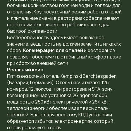
большим количеством горячей воды и теплом для
отопления. Круглосуточный режим работы отелей
и длительные смены в ресторанах обеспечивают
необходимое количество рабочих часов для
быстрой окупаемости.
Бесперебойность здесь имеет решающее
значение, ведь гость не должен заметить никаких
сбоев.
Когенерация для отелей
и ресторанов
позволяет обеспечить стабильный комфорт даже
при сбоях во внешней сети.
Реальный кейс
Пятизвездочный отель Kempinski Berchtesgaden
(Бавария, Германия). Отель насчитывает 126
номеров, 12 люксов, три ресторана и SPA-зону.
Когенерационная установка 2G agenitor 406
мощностью 250 кВт электрической и 264 кВт
тепловой энергии обеспечивает весь отель
энергией. Благодаря высокому КПД установки
образуется избыток электроэнергии, который
отель реализует в сеть.