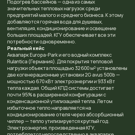
Подогрев бассейнов — одна из самых
значительных тепловых нагрузок среди
предприятий малого и среднего бизнеса. К этому
добавляются горячая вода для душевых,
вентиляция, кондиционирование и освещение
больших площадей. КГУ обеспечивает все эти
потребности одновременно.
Реальный кейс
Аквапарк Europa-Park и его водный комплекс
Rulantica (Германия). Для покрытия тепловой
нагрузки объекта площадью 32 600 м² установлены
две когенерационные установки 2G avus 500b —
мощностью 670 кВт электроэнергии и 933 кВт
тепла каждая. Общий КПД системы достигает
почти 95% в расширенной конфигурации с
конденсационной утилизацией тепла. Летом
избыточное тепло направляется на
кондиционирование отеля через абсорбционный
чиллер — тепло утилизируется круглый год.
Электроэнергия, произведенная КГУ,
потребляется непосредственно в аквапарке.