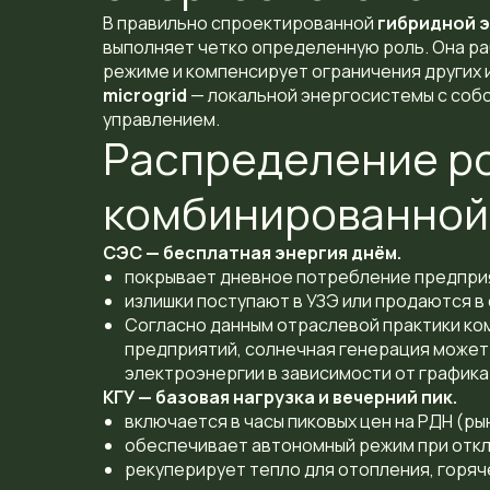
В правильно спроектированной
гибридной 
выполняет четко определенную роль. Она р
режиме и компенсирует ограничения других 
microgrid
— локальной энергосистемы с соб
управлением.
Распределение ро
комбинированной
СЭС — бесплатная энергия днём.
покрывает дневное потребление предприя
излишки поступают в УЗЭ или продаются в 
Согласно данным отраслевой практики ко
предприятий, солнечная генерация может
электроэнергии в зависимости от графика 
КГУ — базовая нагрузка и вечерний пик.
включается в часы пиковых цен на РДН (ры
обеспечивает автономный режим при откл
рекуперирует тепло для отопления, горя