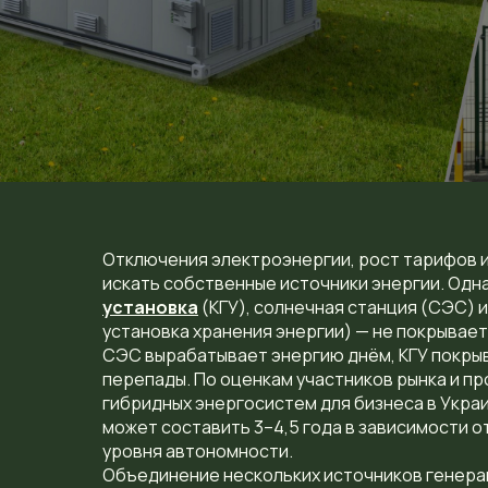
Отключения электроэнергии, рост тарифов и
искать собственные источники энергии. Одн
установка
(КГУ), солнечная станция (СЭС) 
установка хранения энергии) — не покрывае
СЭС вырабатывает энергию днём, КГУ покрыв
перепады. По оценкам участников рынка и п
гибридных энергосистем для бизнеса в Укра
может составить 3–4,5 года в зависимости о
уровня автономности.
Объединение нескольких источников генера