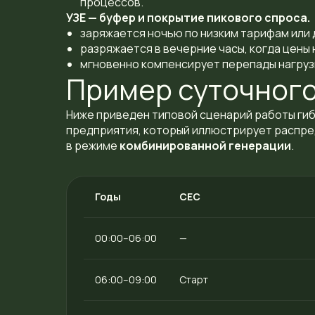
процессов.
УЗЕ — буфер и покрытие пикового спроса.
заряжается ночью по низким тарифам или 
разряжается в вечерние часы, когда цены
мгновенно компенсирует перепады нагрузк
Пример суточного
Ниже приведен типовой сценарий работы ги
предприятия, который иллюстрирует распред
в режиме
комбинированной генерации
.
Годы
СЕС
00:00–06:00
—
06:00–09:00
Старт