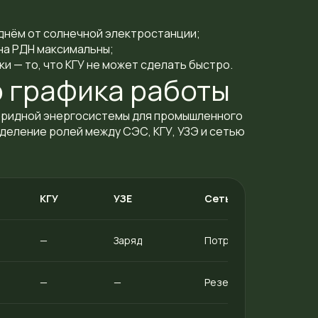
днём от солнечной электростанции;
 на РДН максимальны;
и — то, что КГУ не может сделать быстро.
 графика работы
бридной энергосистемы для промышленного
еление ролей между СЭС, КГУ, УЗЭ и сетью
КГУ
УЗЕ
Сеть
—
Заряд
Потребление
—
—
Резерв