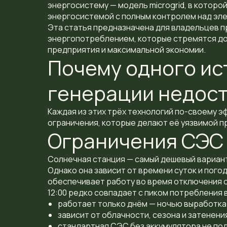
энергосистему — модель microgrid, в которо
энергосистемой с полным контролем над эле
Эта статья предназначена для владельцев п
энергопотреблением, которые стремятся д
предприятия и максимальной экономии.
Почему одного ис
генерации недос
Каждая из этих трёх технологий по-своему э
ограничения, которые делают её уязвимой п
Ограничения СЭС
Солнечная станция — самый дешевый вариант
Однако она зависит от времени суток и пого
обеспечивает работу во время отключения с
12:00 редко совпадает с пиком потребления в 
работает только днём — ночью выработка
зависит от облачности, сезона и затенени
стандартная СЭС без аккумулятора не по