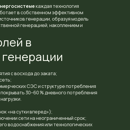
энергосистеме
каждая технология
аботает в собственном эффективном
источников генерации, образуя модель
ственной генерацией, накоплением и
лей в
 генерации
тия с восхода до заката;
сеть;
ммерческих СЭС и структуре потребления
 покрывать 30–60 % дневного потребления
нагрузки.
нок «на сутки вперед»);
ючении сети на неограниченный срок;
чего водоснабжения или технологических