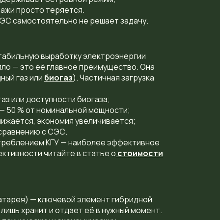
дажи просто теряется.
ЭС самостоятельно не решает задачу.
табильную выработку электроэнергии
пло — это её главное преимущество. Она
ный газ или
биогаз
). Частичная загрузка
газ или доступности биогаза;
— 50 % от номинальной мощности;
нижается, экономия увеличивается;
сравнению с СЭС.
треблением КГУ — наиболее эффективное
ктивности читайте в
статье о
стоимости
батарея) — ключевой элемент
гибридной
а лишь хранит и отдает её в нужный момент.