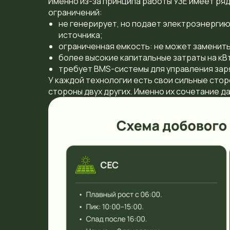
Именно из-за принципа работы УЗЕ имеет ряд
ограничений:
не генерирует, но подает электроэнергию
источника;
ограниченная емкость: не может заменить
более высокие капитальные затраты на кВт
требует BMS-системы для управления зар
У каждой технологии есть свои сильные стор
стороны двух других. Именно их сочетание д