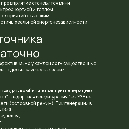
й предприятие становится мини-
ктроэнергией и теплом.
редприятий с высоким
остичь реальной энергонезависимости
точника
таточно
ффективна. Но у каждой есть существенные
ри отдельном использовании.
 входа в
комбинированную генерацию
.
ды. Стандартная конфигурация без УЗЕ не
ети (островной режим). Пик генерации в
18:00.
 нулевая;
я;
ддерживает островной режим;