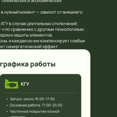
 технических и экономических
 в нужный момент — зависит от внешнего
 КГУ в случае длительных отключений;
·ч по сравнению с другими технологиями;
ядом и защиты элементов.
оны, и каждая из них компенсирует слабые
ает синергетический эффект.