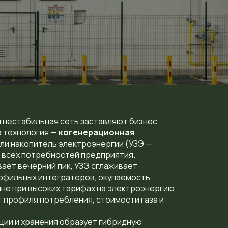
 нестабильная сеть заставляют бизнес
а технология —
когенерационная
или накопитель электроэнергии (УЗЭ —
т всех потребностей предприятия.
ает вечерний пик, УЗЭ сглаживает
рофильных интеграторов, окупаемость
ине при высоких тарифах на электроэнергию
т профиля потребления, стоимости газа и
ции и хранения образует гибридную