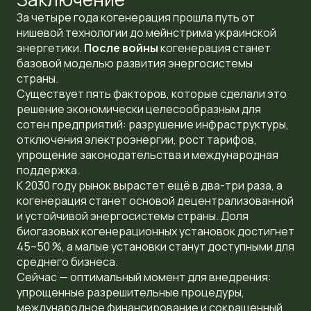
За четыре года когенерация прошла путь от
нишевой технологии до мейнстрима украинской
энергетики.
После войны
когенерация станет
базовой моделью развития энергосистемы
страны.
Существует пять факторов, которые сделали это
решение экономически целесообразным для
сотен предприятий: разрушение инфраструктуры,
отключения электроэнергии, рост тарифов,
упрощение законодательства и международная
поддержка.
К 2030 году рынок вырастет ещё в два-три раза, а
когенерация станет основой децентрализованной
и устойчивой энергосистемы страны. Доля
биогазовых когенерационных установок достигнет
45–50 %, а малые установки станут доступными для
среднего бизнеса.
Сейчас — оптимальный момент для внедрения:
упрощенные разрешительные процедуры,
международное финансирование и сокращенный