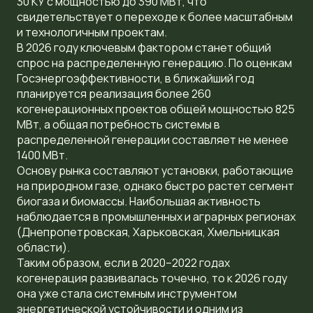
30 КУ с мощностью до 390 МВт, что
свидетельствует о переходе к более масштабным
и технологичным проектам.
В 2026 году ключевым фактором станет общий
спрос на распределенную генерацию. По оценкам
Госэнергоэффективности, в ближайший год
планируется реализация более 260
когенерационных проектов общей мощностью 825
МВт, а общая потребность системы в
распределенной генерации составляет не менее
1400 МВт.
Основу рынка составляют установки, работающие
на природном газе, однако быстро растет сегмент
биогаза и биомассы. Наибольшая активность
наблюдается в промышленных и аграрных регионах
(Днепропетровская, Харьковская, Хмельницкая
области).
Таким образом, если в 2020–2022 годах
когенерация развивалась точечно, то к 2026 году
она уже стала системным инструментом
энергетической устойчивости и одним из