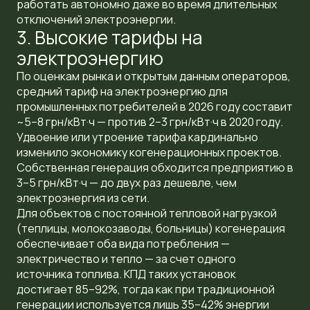
работать автономно даже во время длительных
отключений электроэнергии.
3. Высокие тарифы на
электроэнергию
По оценкам рынка и открытым данным операторов,
средний тариф на электроэнергию для
промышленных потребителей в 2026 году составит
~5–8 грн/кВт·ч — против 2–3 грн/кВт·ч в 2020 году.
Удвоение или утроение тарифа кардинально
изменило экономику когенерационных проектов.
Собственная генерация обходится предприятию в
3–5 грн/кВт·ч — до двух раз дешевле, чем
электроэнергия из сети.
Для объектов с постоянной тепловой нагрузкой
(теплицы, молокозаводы, больницы) когенерация
обеспечивает оба вида потребления —
электричество и тепло — за счет одного
источника топлива. КПД таких установок
достигает 85–92%, тогда как при традиционной
генерации используется лишь 35–42% энергии