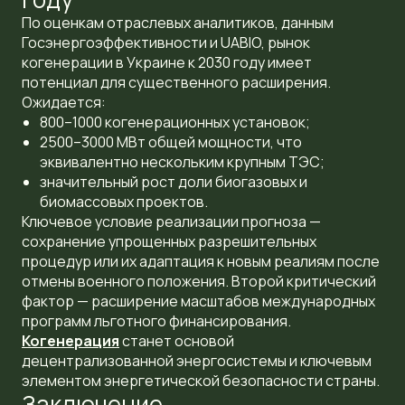
По оценкам отраслевых аналитиков, данным
Госэнергоэффективности и UABIO, рынок
когенерации в Украине к 2030 году имеет
потенциал для существенного расширения.
Ожидается:
800–1000 когенерационных установок;
2500–3000 МВт общей мощности, что
эквивалентно нескольким крупным ТЭС;
значительный рост доли биогазовых и
биомассовых проектов.
Ключевое условие реализации прогноза —
сохранение упрощенных разрешительных
процедур или их адаптация к новым реалиям после
отмены военного положения. Второй критический
фактор — расширение масштабов международных
программ льготного финансирования.
Когенерация
станет основой
децентрализованной энергосистемы и ключевым
элементом энергетической безопасности страны.
Заключение