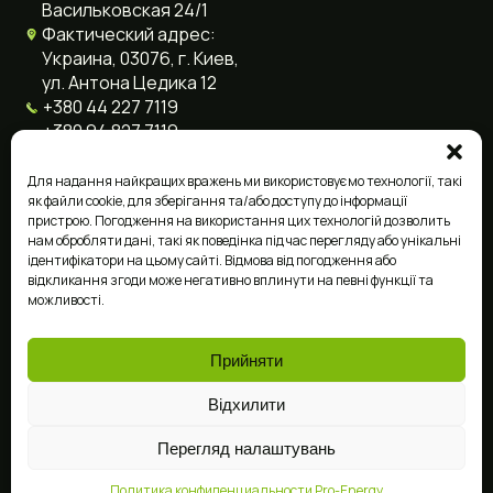
Васильковская 24/1
Фактический адрес:
Украина, 03076, г. Киев,
ул. Антона Цедика 12
+380 44 227 7119
+380 94 827 7119
+380 96 858 0107
info@pro-energy.com.ua
Для надання найкращих вражень ми використовуємо технології, такі
як файли cookie, для зберігання та/або доступу до інформації
пристрою. Погодження на використання цих технологій дозволить
нам обробляти дані, такі як поведінка під час перегляду або унікальні
Язык сайта
ідентифікатори на цьому сайті. Відмова від погодження або
відкликання згоди може негативно вплинути на певні функції та
можливості.
Ukrainian
English
Прийняти
Відхилити
©2014 — 2026 Pro-Energy
Разработано
Solve Marketing
Перегляд налаштувань
Политика конфиденциальности Pro-Energy