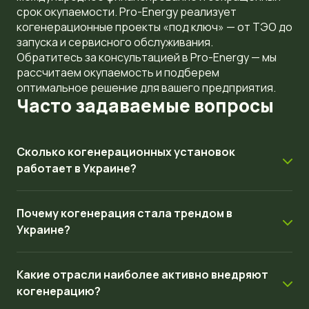
срок окупаемости. Pro-Energy реализует
когенерационные проекты
«
под ключ
»
— от ТЭО до
запуска и сервисного обслуживания.
Обратитесь за консультацией в Pro-Energy — мы
рассчитаем окупаемость и подберем
оптимальное решение для вашего предприятия.
Часто задаваемые вопросы
Сколько когенерационных установок
работает в Украине?
По состоянию на 2026 год, по оценкам
Почему когенерация стала трендом в
Госэнергоэффективности и отраслевых ассоциаций, в
Украине?
Украине работает примерно 550 когенерационных
установок общей мощностью ~1400 МВт. Это в 3,5 раза
Пять основных причин: разрушение централизованной
больше, чем в 2020 году. Основная часть КУ
Какие отрасли наиболее активно внедряют
энергосистемы в результате войны, регулярные
установлена в сельском хозяйстве (40%),
когенерацию?
отключения электроэнергии, высокие тарифы на
промышленности (25%) и коммунальной сфере (15%).