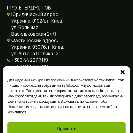
ПРО-ЕНЕРДЖІ, ТОВ
Юридический адрес:
Украина, 01024, г. Киев,
ул. Большая
Васильковская 24/1
Фактический адрес:
Украина, 03076, г. Киев,
ул. Антона Цедика 12
+380 44 227 7119
+380 94 827 7119
+380 96 858 0107
info@pro-energy.com.ua
Для надання найкращих вражень ми використовуємо технології, такі
як файли cookie, для зберігання та/або доступу до інформації
пристрою. Погодження на використання цих технологій дозволить
нам обробляти дані, такі як поведінка під час перегляду або унікальні
Язык сайта
ідентифікатори на цьому сайті. Відмова від погодження або
відкликання згоди може негативно вплинути на певні функції та
можливості.
Ukrainian
English
Прийняти